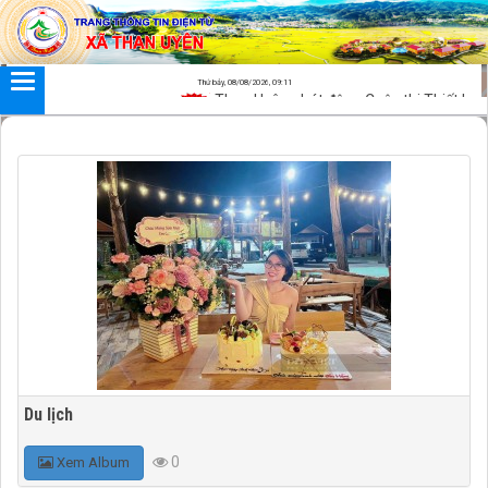
Đã kết nối EMC
Thứ bảy, 08/08/2026, 09:11
Than Uyên phát động Cuộc thi Thiết kế sản
Du lịch
0
Xem Album