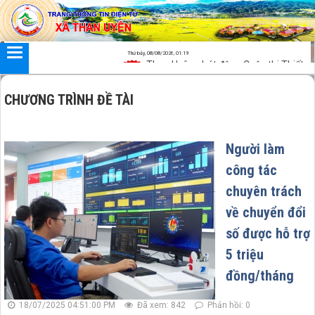
Đã kết nối EMC
Thứ bảy, 08/08/2026, 01:19
Than Uyên phát động Cuộc thi Thiết kế s
CHƯƠNG TRÌNH ĐỀ TÀI
Người làm
công tác
chuyên trách
về chuyển đổi
số được hỗ trợ
5 triệu
đồng/tháng
18/07/2025 04:51:00 PM
Đã xem: 842
Phản hồi: 0