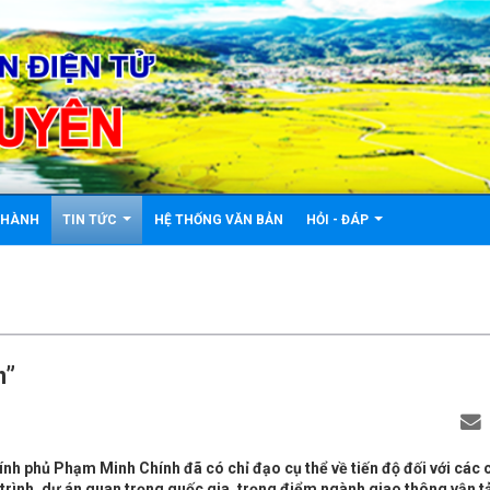
U HÀNH
TIN TỨC
HỆ THỐNG VĂN BẢN
HỎI - ĐÁP
n”
h phủ Phạm Minh Chính đã có chỉ đạo cụ thể về tiến độ đối với các 
trình, dự án quan trọng quốc gia, trọng điểm ngành giao thông vận tả