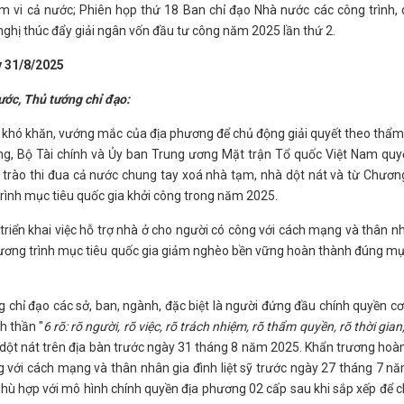
m vi cả nước; Phiên họp thứ 18 Ban chỉ đạo Nhà nước các công trình,
 nghị thúc đẩy giải ngân vốn đầu tư công năm 2025 lần thứ 2.
y 31/8/2025
nước, Thủ tướng chỉ đạo:
ng khó khăn, vướng mắc của địa phương để chủ động giải quyết theo thẩm
ờng, Bộ Tài chính và Ủy ban Trung ương Mặt trận Tổ quốc Việt Nam quyế
g trào thi đua cả nước chung tay xoá nhà tạm, nhà dột nát và từ Chương
trình mục tiêu quốc gia khởi công trong năm 2025.
riển khai việc hỗ trợ nhà ở cho người có công với cách mạng và thân nh
Chương trình mục tiêu quốc gia giảm nghèo bền vững hoàn thành đúng mụ
 chỉ đạo các sở, ban, ngành, đặc biệt là người đứng đầu chính quyền cơ
nh thần "
6 rõ: rõ người, rõ việc, rõ trách nhiệm, rõ thẩm quyền, rõ thời gian
dột nát trên địa bàn trước ngày 31 tháng 8 năm 2025. Khẩn trương hoàn
g với cách mạng và thân nhân gia đình liệt sỹ trước ngày 27 tháng 7 nă
 phù hợp với mô hình chính quyền địa phương 02 cấp sau khi sắp xếp để 