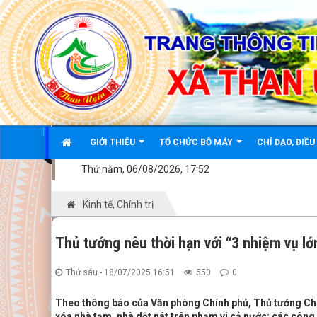
Đã kết nối EMC
GIỚI THIỆU
TỔ CHỨC BỘ MÁY
CHỈ ĐẠO, ĐIỀ
Thứ năm, 06/08/2026, 17:52
Kinh tế, Chính trị
Thủ tướng nêu thời hạn với “3 nhiệm vụ lớ
Thứ sáu - 18/07/2025 16:51
550
0
Theo thông báo của Văn phòng Chính phủ, Thủ tướng Chín
xóa nhà tạm, nhà dột nát trên phạm vi cả nước; các công 