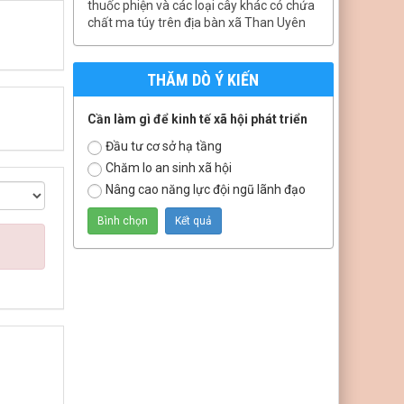
thuốc phiện và các loại cây khác có chứa
chất ma túy trên địa bàn xã Than Uyên
THĂM DÒ Ý KIẾN
Cần làm gì để kinh tế xã hội phát triển
Đầu tư cơ sở hạ tầng
Chăm lo an sinh xã hội
Nâng cao năng lực đội ngũ lãnh đạo