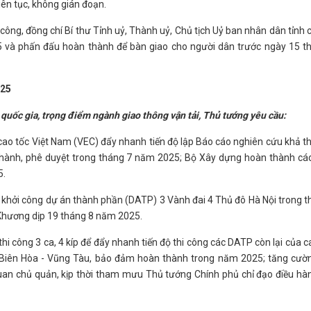
iên tục, không gián đoạn.
ông, đồng chí Bí thư Tỉnh uỷ, Thành uỷ, Chủ tịch Uỷ ban nhân dân tỉnh c
5 và phấn đấu hoàn thành để bàn giao cho người dân trước ngày 15 
025
g quốc gia, trọng điểm ngành giao thông vận tải, Thủ tướng yêu cầu:
 cao tốc Việt Nam (VEC) đẩy nhanh tiến độ lập Báo cáo nghiên cứu khả t
hành, phê duyệt trong tháng 7 năm 2025; Bộ Xây dựng hoàn thành các
5.
ể khởi công dự án thành phần (DATP) 3 Vành đai 4 Thủ đô Hà Nội trong 
 Khương dịp 19 tháng 8 năm 2025.
i công 3 ca, 4 kíp để đẩy nhanh tiến độ thi công các DATP còn lại của c
 Biên Hòa - Vũng Tàu, bảo đảm hoàn thành trong năm 2025; tăng cườn
quan chủ quản, kịp thời tham mưu Thủ tướng Chính phủ chỉ đạo điều hà