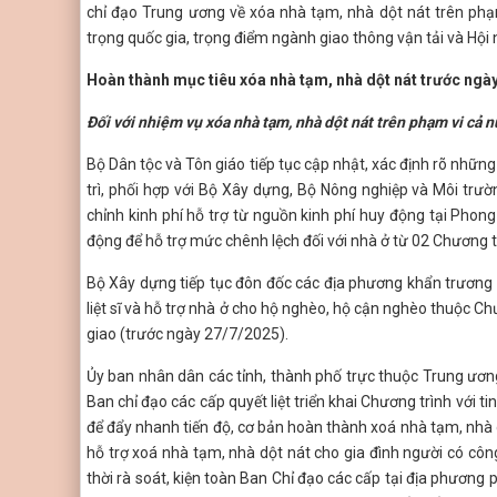
chỉ đạo Trung ương về xóa nhà tạm, nhà dột nát trên phạ
trọng quốc gia, trọng điểm ngành giao thông vận tải và Hội
Hoàn thành mục tiêu xóa nhà tạm, nhà dột nát trước ngà
Đối với nhiệm vụ xóa nhà tạm, nhà dột nát trên phạm vi cả 
Bộ Dân tộc và Tôn giáo tiếp tục cập nhật, xác định rõ nhữ
trì, phối hợp với Bộ Xây dựng, Bộ Nông nghiệp và Môi trư
chỉnh kinh phí hỗ trợ từ nguồn kinh phí huy động tại Phon
động để hỗ trợ mức chênh lệch đối với nhà ở từ 02 Chương 
Bộ Xây dựng tiếp tục đôn đốc các địa phương khẩn trương t
liệt sĩ và hỗ trợ nhà ở cho hộ nghèo, hộ cận nghèo thuộc 
giao (trước ngày 27/7/2025).
Ủy ban nhân dân các tỉnh, thành phố trực thuộc Trung ương
Ban chỉ đạo các cấp quyết liệt triển khai Chương trình với ti
để đẩy nhanh tiến độ, cơ bản hoàn thành xoá nhà tạm, nhà 
hỗ trợ xoá nhà tạm, nhà dột nát cho gia đình người có côn
thời rà soát, kiện toàn Ban Chỉ đạo các cấp tại địa phương