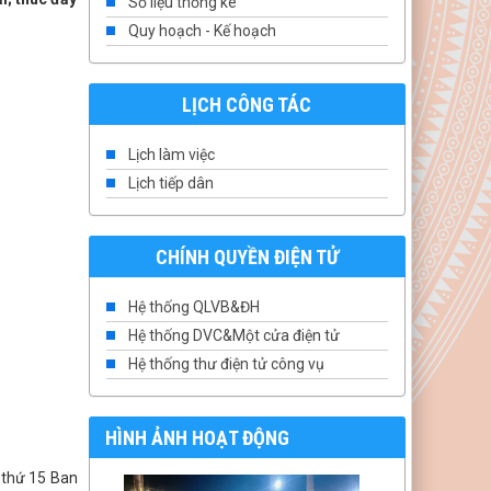
Số liệu thống kê
Quy hoạch - Kế hoạch
LỊCH CÔNG TÁC
Lịch làm việc
Lịch tiếp dân
CHÍNH QUYỀN ĐIỆN TỬ
Hệ thống QLVB&ĐH
Hệ thống DVC&Một cửa điện tử
Hệ thống thư điện tử công vụ
HÌNH ẢNH HOẠT ĐỘNG
 thứ 15 Ban