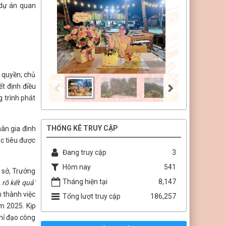
 dự án quan
 quyền; chủ
t định điều
 trình phát
THỐNG KÊ TRUY CẬP
ân gia đình
c tiêu được
Đang truy cập
3
Hôm nay
541
 sở, Trưởng
Tháng hiện tại
8,147
, rõ kết quả"
 thành việc
Tổng lượt truy cập
186,257
m 2025. Kịp
chỉ đạo công