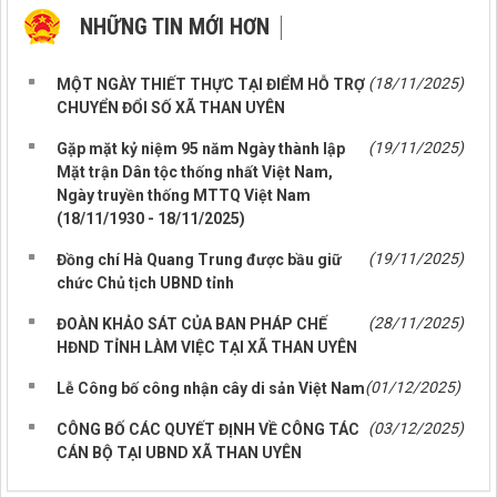
NHỮNG TIN MỚI HƠN
NHỮNG TIN CŨ HƠN
(18/11/2025)
MỘT NGÀY THIẾT THỰC TẠI ĐIỂM HỖ TRỢ
CHUYỂN ĐỔI SỐ XÃ THAN UYÊN
(19/11/2025)
Gặp mặt kỷ niệm 95 năm Ngày thành lập
Mặt trận Dân tộc thống nhất Việt Nam,
Ngày truyền thống MTTQ Việt Nam
(18/11/1930 - 18/11/2025)
(19/11/2025)
Đồng chí Hà Quang Trung được bầu giữ
chức Chủ tịch UBND tỉnh
(28/11/2025)
ĐOÀN KHẢO SÁT CỦA BAN PHÁP CHẾ
HĐND TỈNH LÀM VIỆC TẠI XÃ THAN UYÊN
(01/12/2025)
Lễ Công bố công nhận cây di sản Việt Nam
(03/12/2025)
CÔNG BỐ CÁC QUYẾT ĐỊNH VỀ CÔNG TÁC
CÁN BỘ TẠI UBND XÃ THAN UYÊN