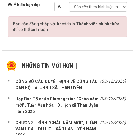
Ý kiến bạn đọc
Bạn cần đăng nhập với tư cách là
Thành viên chính thức
để có thể bình luận
NHỮNG TIN MỚI HƠN
NHỮNG TIN CŨ HƠN
(03/12/2025)
CÔNG BỐ CÁC QUYẾT ĐỊNH VỀ CÔNG TÁC
CÁN BỘ TẠI UBND XÃ THAN UYÊN
(05/12/2025)
Họp Ban Tổ chức Chương trình “Chào năm
mới”, Tuần Văn hóa - Du lịch xã Than Uyên
năm 2026
(16/12/2025)
CHƯƠNG TRÌNH “CHÀO NĂM MỚI”, TUẦN
VĂN HÓA – DU LỊCH XÃ THAN UYÊN NĂM