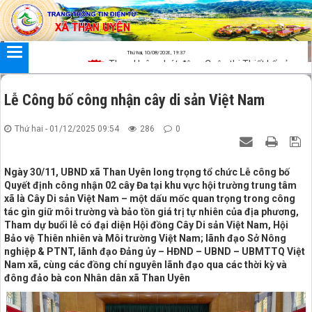
Đã kết nối EMC
Thứ hai, 10/08/2026, 19:37
Than Uyên phát động Cuộc thi Thiết kế sản phẩm lưu ni
Lễ Công bố công nhận cây di sản Việt Nam
Thứ hai - 01/12/2025 09:54
286
0
Ngày 30/11, UBND xã Than Uyên long trọng tổ chức Lễ công bố
Quyết định công nhận 02 cây Đa tại khu vực hội trường trung tâm
xã là Cây Di sản Việt Nam – một dấu mốc quan trọng trong công
tác gìn giữ môi trường và bảo tồn giá trị tự nhiên của địa phương,
Tham dự buổi lễ có đại diện Hội đồng Cây Di sản Việt Nam, Hội
Bảo vệ Thiên nhiên và Môi trường Việt Nam; lãnh đạo Sở Nông
nghiệp & PTNT, lãnh đạo Đảng ủy – HĐND – UBND – UBMTTQ Việt
Nam xã, cùng các đồng chí nguyên lãnh đạo qua các thời kỳ và
đông đảo bà con Nhân dân xã Than Uyên