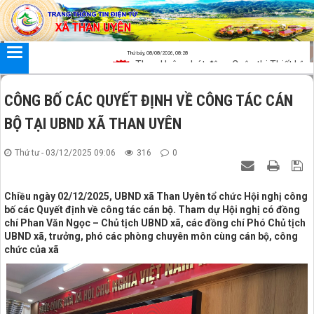
Đã kết nối EMC
Thứ bảy, 08/08/2026, 08:28
Than Uyên phát động Cuộc thi Thiết kế sản p
CÔNG BỐ CÁC QUYẾT ĐỊNH VỀ CÔNG TÁC CÁN
BỘ TẠI UBND XÃ THAN UYÊN
Thứ tư - 03/12/2025 09:06
316
0
Chiều ngày 02/12/2025, UBND xã Than Uyên tổ chức Hội nghị công
bố các Quyết định về công tác cán bộ. Tham dự Hội nghị có đồng
chí Phan Văn Ngọc – Chủ tịch UBND xã, các đồng chí Phó Chủ tịch
UBND xã, trưởng, phó các phòng chuyên môn cùng cán bộ, công
chức của xã